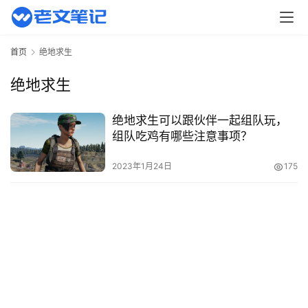
页
主
首页
绝地求生
机
相
绝地求生
关
绝地求生可以跟伙伴一起组队玩，
建
组队吃鸡有哪些注意事项？
站
知
2023年1月24日
175
识
数
码
网
络
工