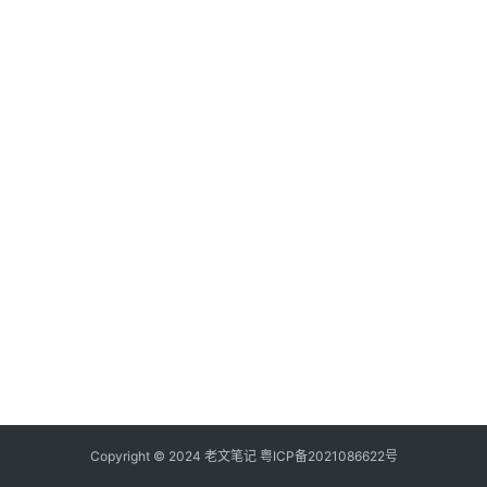
具
登录
注册
源
码
热
游
攻
略
知
识
问
答
在
线
Copyright © 2024
老文笔记
粤ICP备2021086622号
工