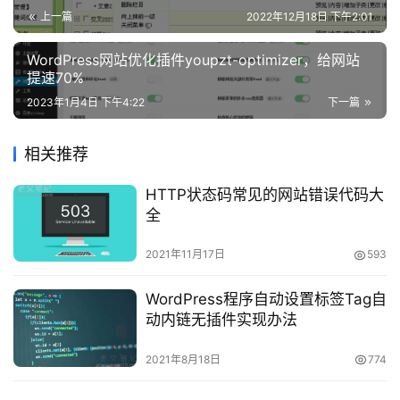
攻
● 上一篇：{dede:prenext get=’pre’/}
上一篇
2022年12月18日 下午2:01
略
● 下一篇：{dede:prenext get=’next’/}
WordPress网站优化插件youpzt-optimizer，给网站
知
提速70%
识
2023年1月4日 下午4:22
下一篇
问
关于织梦dedecms标签有哪些的相关内容；如有侵权，请联系
答
老文删除。
相关推荐
HTTP状态码常见的网站错误代码大
在
全
线
工
2021年11月17日
593
具
WordPress程序自动设置标签Tag自
动内链无插件实现办法
2021年8月18日
774