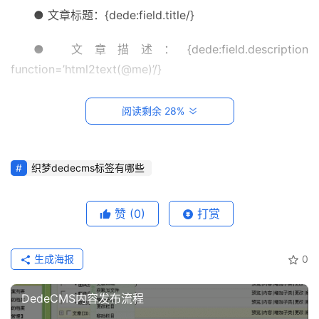
● 文章标题：{dede:field.title/}
建
站
● 文章描述：{dede:field.description 
知
function=’html2text(@me)’/}
识
● 文章关键词：{dede:field.keywords/}
数
阅读剩余 28%
码
● 当前位置：{dede:field name=’position’/}
网
络
织梦dedecms标签有哪些
● 文章时间：{dede:field.pubdate function=”
MyDate(‘Y-m-d H:i’,@me)”/}
工
赞
(0)
打赏
具
登录
注册
● 文章来源：{dede:field.source/}
源
码
生成海报
● 文章作者：{dede:field.writer/}
0
热
● 文章内容：{dede:field.body/}
DedeCMS内容发布流程
游