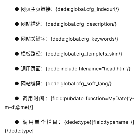
● 网页主页链接：{dede:global.cfg_indexurl/}
● 网站描述：{dede:global.cfg_description/}
● 网站关键字：{dede:global.cfg_keywords/}
● 模板路径：{dede:global.cfg_templets_skin/}
● 调用页面：{dede:include filename=”head.htm”/}
首
● 网站编码：{dede:global.cfg_soft_lang/}
页
● 调用时间：[field:pubdate function=MyDate(‘y-
m-d’,@me)/]
主
机
● 调用单个栏目：{dede:type}[field:typename /]
相
关
{/dede:type}