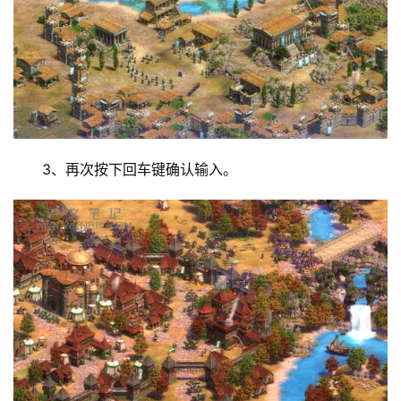
首
页
主
机
相
关
3、再次按下回车键确认输入。
建
站
知
识
数
码
网
络