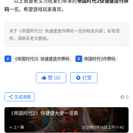
以上就是老文为玩家们带来的
帝国时代2快速建造作弊
工
码
一览。希望游戏玩家喜欢。
具
关于《帝国时代2》快速建造作弊码一览的相关内容；如有侵
权，请联系老文删除。
《帝国时代2》快速建造作弊码
帝国时代2作弊码
赞
(0)
打赏
生成海报
0
《帝国时代2》快捷键大全一览表
上一篇
2025年5月16日 上午11:42