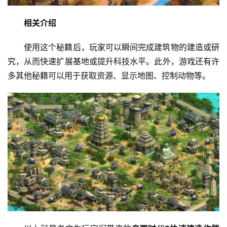
工
具
相关介绍
登录
注册
源
码
使用这个秘籍后，玩家可以瞬间完成建筑物的建造或研
究，从而快速扩展基地或提升科技水平。此外，游戏还有许
热
多其他秘籍可以用于获取资源、显示地图、控制动物等。
游
攻
略
知
识
问
答
在
线