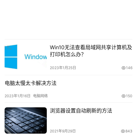
Win10无法查看局域网共享计算机及
打印机怎么办？
2023年1月25日
146
面对来势汹汹的“勒索病毒”，及时的作出相应的防范措
施能有效的避免个人信息的泄露。若遭遇“勒索病毒”时，不
电脑太慢太卡解决方法
要轻易付款，及时报警。IT百科也将持续关注“勒索病毒”的
最新进展，为大家带来最新的防范措施。
2023年1月16日
电脑网络
150
浏览器设置自动刷新的方法
关于鹅厂回应勒索病毒，手把手教你保护电脑的相关内容；如
有侵权，请联系老文删除。
2021年9月29日
843