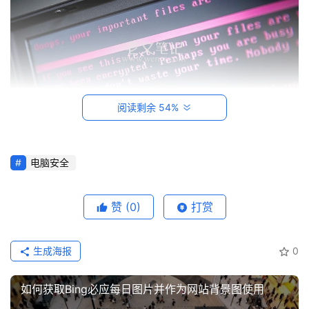
建
站
知
识
数
阅读剩余 54%
码
网
络
电脑安全
　　这几招教你防范病毒
工
具
赞
(0)
打赏
登录
注册
1、关闭445等端口(其他关联端口如：135、137、139)
源
的外部网络访问权限，在服务器上关闭不必要的上述服务端
码
生成海报
0
口。
热
2、加强对445等端口(其他关联端口如：135、137、
如何获取Bing必应每日图片并作为网站背景图使用
游
139)的内部网络区域访问审计，及时发现非授权行为或潜在
攻