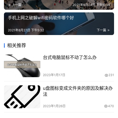
上一篇
2021年8月24日 下午11:59
略
的攻击行为。
手机上网之破解wifi密码软件哪个好
3、关注操作系统的信息推送，及时更新操作系统补
知
丁，官方随时会推送关于封锁漏洞的更新。
识
2021年8月27日 下午5:32
下一篇
问
4、除了操作系统外，杀毒厂商也会及时的更新杀毒软
答
相关推荐
件应对病毒的“进攻”，需要我们安装并及时更新杀毒软件。
台式电脑鼠标不动了怎么办
5、不要轻易打开来源不明的电子邮件或者任何不明的
在
连接。
线
工
2023年1月17日
231
6、定期在不同的存储介质上备份信息系统业务和个人
具
数据，防止病毒来袭时，数据能够得到有效的保存。
u盘图标变成文件夹的原因及解决办
法
2023年1月26日
470