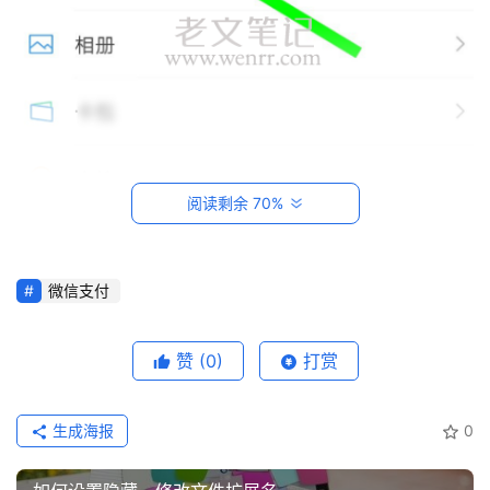
知
识
数
码
网
络
阅读剩余 70%
工
具
登录
注册
微信支付
源
码
赞
(0)
打赏
热
游
生成海报
0
攻
输入付款界面，点击“钱包”，然后打开钱包，点击“付
略
款”，