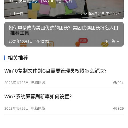
如何设置隐藏、修改文件扩展名
知
上一篇
2021年9月29日 下午9:25
识
问
如何申请成为美团优选的团长？美团优选团长报名入口
答
2021年10月1日 下午12:02
下一篇
在
相关推荐
线
工
Win10复制文件到C盘需要管理员权限怎么解决？
具
2023年1月28日
电脑网络
924
Win7系统屏幕刷新率如何设置？
2023年1月26日
电脑网络
329