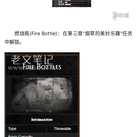
燃烧瓶(Fire Bottle)：在第三章“烟草的美妙乐趣”任务
中解锁。
首
页
主
机
相
关
建