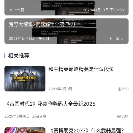
上一篇
2023年1月13日 下午2:50
知
识
荒野大镖客2武器解锁介绍 飞刀
问
答
2023年1月13日 下午2:51
下一篇
相关推荐
在
线
和平精英巅峰精英是什么段位
工
具
2023年7月9日
358
《帝国时代2》秘籍作弊码大全最新2025
2025年5月16日
热游攻略
334
《赛博朋克2077》什么武器最强？