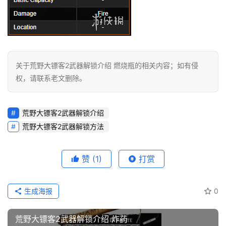
站
知
识
数
关于荒野大镖客2武器解锁介绍 燃烧瓶的相关内容；如有侵
码
权，请联系老文删除。
网
络
荒野大镖客2武器解锁介绍
工
荒野大镖客2武器解锁方法
具
登录
注册
源
赞
(1)
打赏
码
热
生成海报
0
游
攻
荒野大镖客2武器解锁介绍 炸药
略