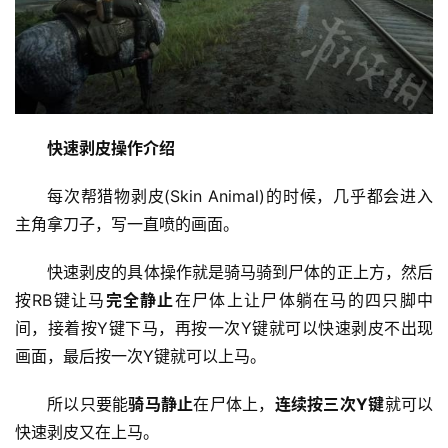
快速剥皮操作介绍
每次帮猎物剥皮(Skin Animal)的时候，几乎都会进入
主角拿刀子，写一直喷的画面。
快速剥皮的具体操作就是骑马骑到尸体的正上方，然后
按RB键让马
完全静止
在尸体上让尸体躺在马的四只脚中
间，接着按Y键下马，再按一次Y键就可以快速剥皮不出现
首
画面，最后按一次Y键就可以上马。
页
所以只要能
骑马静止
在尸体上，
连续按三次Y键
就可以
主
快速剥皮又在上马。
机