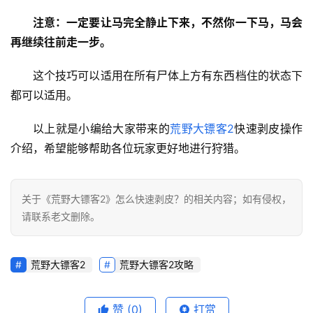
相
注意：一定要让马完全静止下来，不然你一下马，马会
关
再继续往前走一步。
建
这个技巧可以适用在所有尸体上方有东西档住的状态下
站
都可以适用。
知
识
以上就是小编给大家带来的
荒野大镖客2
快速剥皮操作
介绍，希望能够帮助各位玩家更好地进行狩猎。
数
码
网
关于《荒野大镖客2》怎么快速剥皮？的相关内容；如有侵权，
络
请联系老文删除。
工
具
荒野大镖客2
荒野大镖客2攻略
登录
注册
源
码
赞
(0)
打赏