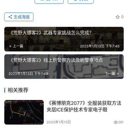
热
游
生成海报
0
攻
略
《荒野大镖客2》武器专家挑战怎么完成？
知
上一篇
2023年1月13日 下午7:46
识
问
《荒野大镖客2》线上刷警察方法及刷警察地点
答
2023年1月13日 下午7:49
下一篇
在
相关推荐
线
工
《赛博朋克2077》全服装获取方法
具
夹层ICE保护技术专家电子眼
2023年1月15日
291