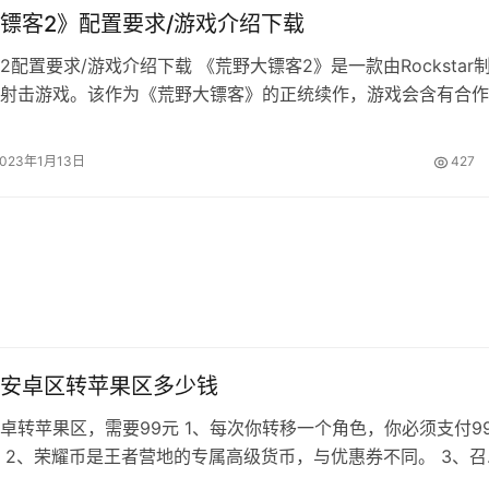
镖客2》配置要求/游戏介绍下载
2配置要求/游戏介绍下载 《荒野大镖客2》是一款由Rockstar
射击游戏。该作为《荒野大镖客》的正统续作，游戏会含有合作
情会更加精彩。 美国，1899 年。当警察开始打击残余亡命之
荒的西部时代迎来了最后的黄昏。不愿投降或是屈服的人，只有
2023年1月13日
427
瑟·摩根和范德林德帮众在黑水镇的一次抢劫行动遭遇了始料不
对话一次
安卓区转苹果区多少钱
卓转苹果区，需要99元 1、每次你转移一个角色，你必须支付99
 2、荣耀币是王者营地的专属高级货币，与优惠券不同。 3、召
者营地充值（1元=10个荣耀币），完成转移大约需要99元。 4