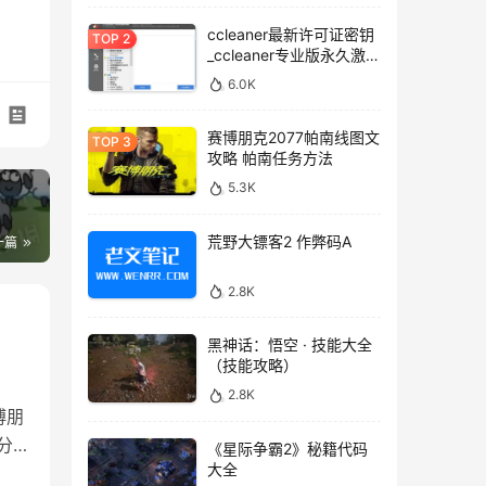
ccleaner最新许可证密钥
_ccleaner专业版永久激活
码
6.0K
赛博朋克2077帕南线图文
攻略 帕南任务方法
5.3K
荒野大镖客2 作弊码A
一篇
2.8K
黑神话：悟空 · 技能大全
（技能攻略）
2.8K
博朋
分
《星际争霸2》秘籍代码
大全
捏脸