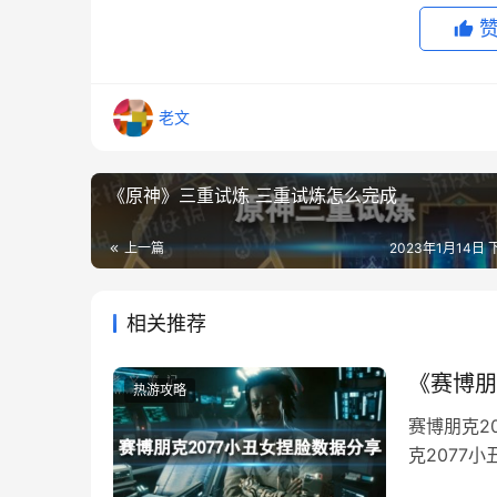
2，使用草元素施肥
老文
《原神》三重试炼 三重试炼怎么完成
上一篇
2023年1月14日 
相关推荐
《赛博朋
热游攻略
赛博朋克2
克2077
3，任务完成，再与塞芭对话一次，给与她
享，快来看