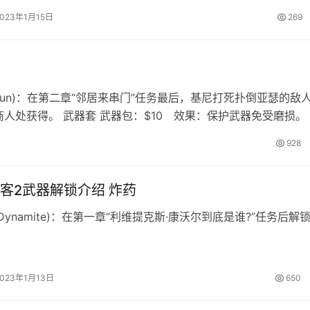
图： 捏脸数据： 肤色 第一个 皮肤类型 4 发型 随意设置 眼睛 
2023年1月15日
269
4 嘴巴7 下巴10 牙齿 0 唇妆 1 …
 Shotgun)：在第二章“邻居来串门”任务最后，基尼打死扑倒亚瑟的敌
处获得。 武器套 武器包：$10 效果：保护武器免受磨损。
直纹：$14 效果：外观变化。 宽粒：$20 效果：外观变化。
928
客2武器解锁介绍 炸药
Dynamite)：在第一章“利维提克斯·康沃尔到底是谁?”任务后解
2023年1月13日
650