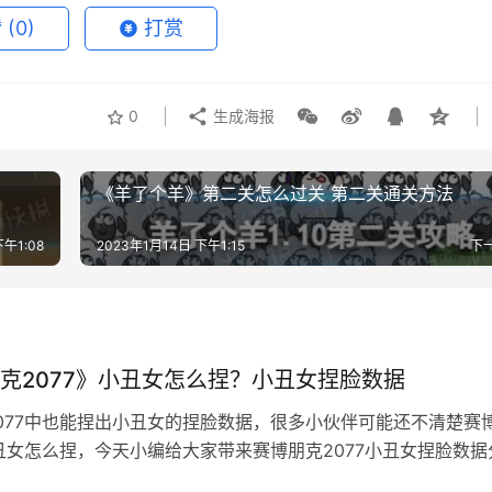
赞
(0)
打赏
0
生成海报
《羊了个羊》第二关怎么过关 第二关通关方法
下午1:08
2023年1月14日 下午1:15
下
克2077》小丑女怎么捏？小丑女捏脸数据
077中也能捏出小丑女的捏脸数据，很多小伙伴可能还不清楚赛
小丑女怎么捏，今天小编给大家带来赛博朋克2077小丑女捏脸数据
蔷薇种子
一下吧。希望能给大家带来帮助。 小丑女捏脸数据分享 小丑女