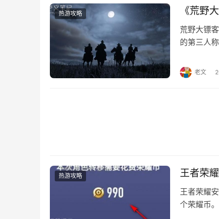
《荒野大
热游攻略
荒野大镖客
5，跟随指引，清除死域
的第三人称
式，而且剧
帮派时，蛮
老文
路一条。亚
6，返回交付任务，任务完成后，再与阿凡
的…
第三天
献给某人的蔷薇，度过长日的方式
王者荣耀
热游攻略
1，与
阿凡
对话
王者荣耀安
2，用水元素攻击石头花
个荣耀币。
师可以在王