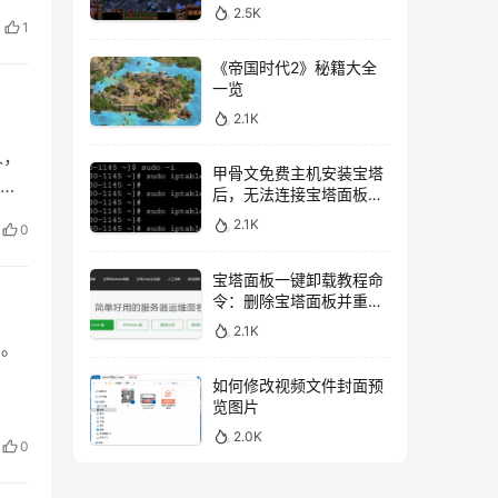
2.5K
10
1
《帝国时代2》秘籍大全
一览
2.1K
人，
甲骨文免费主机安装宝塔
 范
后，无法连接宝塔面板的
 机
解决方法
2.1K
0
宝塔面板一键卸载教程命
令：删除宝塔面板并重新
开始安装
2.1K
锁。
如何修改视频文件封面预
览图片
2.0K
0