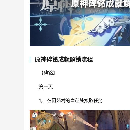
原神碑铭成就解锁流程
【碑铭】
第一天
1， 在阿茹村的塞芭处接取任务