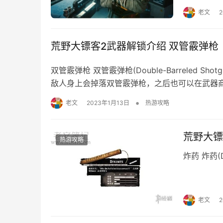
数据： 效果
老文
并得知，村子北边有一个种石头花的老人
眉毛 5 鼻子
献给某人的蔷薇，如荆棘一般多刺
荒野大镖客2武器解锁介绍 双管霰弹枪
4，之后我们来这个位置，与阿凡对话
双管霰弹枪 双管霰弹枪(Double-Barreled
敌人身上会掉落双管霰弹枪，之后也可以在武器商人
围 改进：$15 效果：增加攻击范围。 纹理 
•
老文
2023年1月13日
热游攻略
瞄 改…
荒野大镖
热游攻略
炸药 炸药(
老文