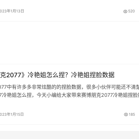
2023年1月13日
520
克2077》冷艳姐怎么捏？冷艳姐捏脸数据
077中有许多多非常炫酷的的捏脸数据，很多小伙伴可能还不清
77冷艳姐怎么捏，今天小编给大家带来赛博朋克2077冷艳姐捏脸
来看一下吧。希望能给大家带来帮助。 冷艳姐捏脸数据分享 冷
效果图： 捏脸数据： 皮肤04 发型29 眼睛11 眉毛01 鼻子05 
2023年1月15日
185
 耳朵12 义体04 牙齿00 眼妆04…