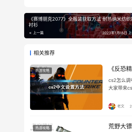
《赛博朋克2077》全服装获取方法 耐热纳米纺织
衬衫
上一篇
2023年1月15日 上
相关推荐
《反恐精
热游攻略
cs2怎么
大家带来c
吧。 中文设置
2. 双击su
老文
win64文
荒野大镖
热游攻略