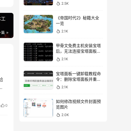
2.5K
《帝国时代2》秘籍大全
体工
一览
2.1K
一篇
甲骨文免费主机安装宝塔
后，无法连接宝塔面板的
解决方法
2.1K
宝塔面板一键卸载教程命
令：删除宝塔面板并重新
给
开始安装
2.1K
s。
如何修改视频文件封面预
打开
0
览图片
2.0K