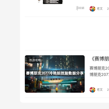
老文
《赛博朋
热游攻略
赛博朋克2
博朋克20
据分享，快
捏脸数据： 
老文
06 下巴03