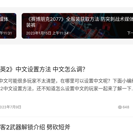
媒体
《赛博朋克2077》全服装获取方法 防突刺战术媒
装裤
午11:31
2023年1月15日 上午11:34
下
英2》中文设置方法 中文怎么调？
调中文可能很多玩家不太清楚，在哪里可以设置中文呢？下面小编
s2中文设置方法，还不知道怎么设置中文的玩家一起来了解一下
方法 中文设置： 1. 打开游戏目录}bin}win64}steam setting
pported languages，把里面的单词改为schinese，退出。 3. 
2023年7月9日
648
件夹…
客2武器解锁介绍 劈砍短斧