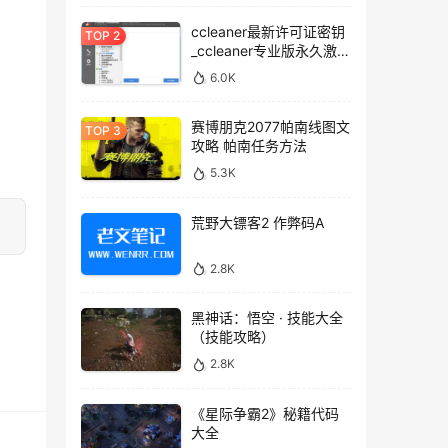
ccleaner最新许可证密钥
_ccleaner专业版永久激活
码
6.0K
赛博朋克2077帕南线图文
攻略 帕南任务方法
5.3K
荒野大镖客2 作弊码A
2.8K
黑神话：悟空 · 技能大全
（技能攻略）
2.8K
《星际争霸2》秘籍代码
大全