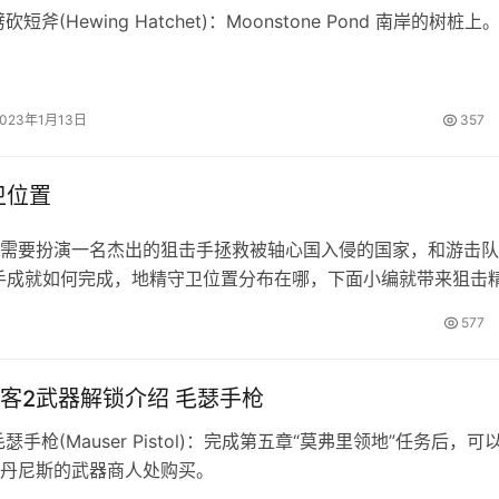
短斧(Hewing Hatchet)：Moonstone Pond 南岸的树桩上
2023年1月13日
357
卫位置
你需要扮演一名杰出的狙击手拯救被轴心国入侵的国家，和游击
手成就如何完成，地精守卫位置分布在哪，下面小编就带来狙击
精守卫位置介绍 第一处 第二处 第三处 第四处 第
577
客2武器解锁介绍 毛瑟手枪
瑟手枪(Mauser Pistol)：完成第五章“莫弗里领地”任务后，可
丹尼斯的武器商人处购买。