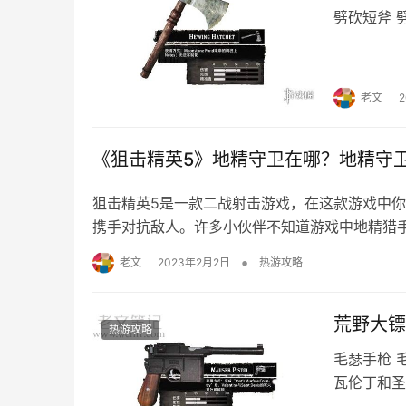
劈砍短斧 劈砍
老文
《狙击精英5》地精守卫在哪？地精守
狙击精英5是一款二战射击游戏，在这款游戏中
携手对抗敌人。许多小伙伴不知道游戏中地精猎
5地精守卫位置介绍，一起来看看吧。 地
•
老文
2023年2月2日
热游攻略
处 第六处 第七处 第八处 第…
荒野大镖
热游攻略
毛瑟手枪 毛
瓦伦丁和圣