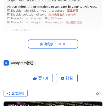
建
站
知
识
数
5. 根据自己的需要勾选相应的选项。
阅读剩余 55%
码
网
络
Wp-CopyRightPro 对 SEO 的影响
wordpress教程
工
Wp-CopyRightPro 用 PHP 和 javascript 写就，它不
具
登录
注册
会影响搜索引擎爬虫，所以不会影响 SEO，只会影响用户
赞
(0)
打赏
源
浏览时的盗用行为。
码
生成海报
0
Wp-CopyRightPro 与版权保护
热
游