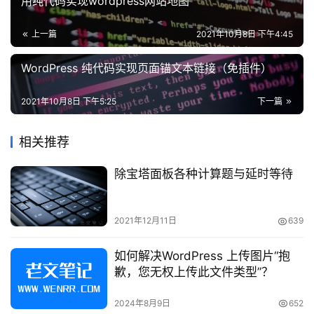
用纯代码实现wordpress网站地图
Wp-CopyRightPro 仅仅能够阻止真实用户的一部分盗
攻
用行为，很多盗用行为，比如利用爬虫抓取后对抓取内容降
略
上一篇
2021年10月8日 下午4:45
噪，就没有很好的方法去禁止。如果为网站内容加入干扰字
符，虽然会给这类盗用带来麻烦，增加其降噪的工作量，但
WordPress 纯代码实现页面锚文本链接（免插件）
知
识
是也会给网站本身的 SEO 带来不利影响，所以不建议采
问
2021年10月8日 下午5:25
下一篇
用。
答
WP-CopyRightPro插件下载地址
：
相关推荐
http://wordpress.org/plugins/copyrightpro/
除宝塔面板各种计算题与延时等待
在
线
类似插件还有：
工
2021年12月11日
639
具
Blog-Protector
如何解决WordPress 上传图片“抱
安装：后台>插件>添加新插件>输入关键字>搜索
歉，您无权上传此文件类型”？
“BlogProtector”，找到“BlogProtector–
ProtectYourContent”，点击现在安装，然后启用插件。
2024年8月9日
652