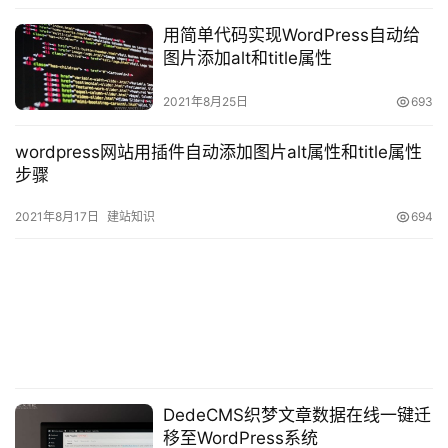
配置：在后台菜单>设置>blogprotector：
用简单代码实现WordPress自动给
DisableRightClickOfMouse.禁止鼠标右键
图片添加alt和title属性
在“EnterWarningMessageHere:”后面输入你想要提示
2021年8月25日
693
的信息，比如“一起学建站yiqixue.net原创内容，未经允许
wordpress网站用插件自动添加图片alt属性和title属性
不可复制转载！”当然了，你还可以根据自己的需要，写一
步骤
些更个性的警示语。当别人在你的网站上右击鼠标时，就会
弹出这句警示语。
2021年8月17日
建站知识
694
DeactivateTextSelectionAndImageDragging.
(HighlyRecommended)禁止鼠标选中文本和拖曳图片(强
烈推荐)，选中这个复选框。
关于WordPress禁止右键防复制插件 WP-CopyRightPro的相
DedeCMS织梦文章数据在线一键迁
关内容；如有侵权，请联系老文删除。
移至WordPress系统