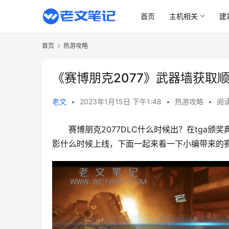
首页
主机相关
建
首页
热游攻略
《赛博朋克2077》武器墙获取
老文
•
2023年1月15日 下午1:48
•
热游攻略
•
阅读
赛博朋克2077DLC什么时候出？在tga颁奖
影什么时候上线，下面一起来看一下小编带来的赛博