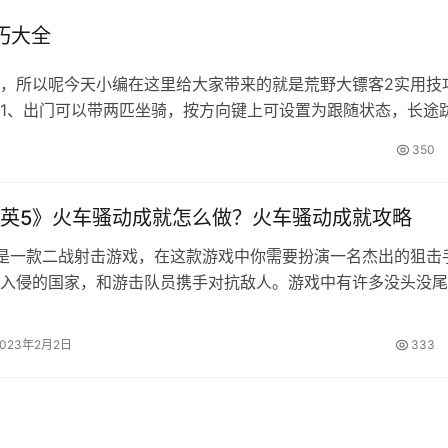
巧大全
吧，所以呢今天小编在这里给大家带来的就是荒野大镖客2实用技
 1、出门可以带两匹坐骑，按方向键上可设置为跟随状态，长途
强。 2、小型动物，诸如兔子，狐狸可用改良后的弓箭射，可
350
通弓…
英5》火车骚动成就怎么做？火车骚动成就攻略
是一款二战射击游戏，在这款游戏中你需要扮演一名杰出的狙击
入侵的国家，和游击队员携手对抗敌人。游戏中有许多没头没尾
玩家自己寻找线索完成，许多小伙伴不知道游戏中火车骚动成就
面小编就带来狙击精英5火车骚动成就攻略分享，一起来看看吧
2023年2月2日
333
就攻略分享 没头没尾的成就是非常多的，只给了一个要求但没
比如…