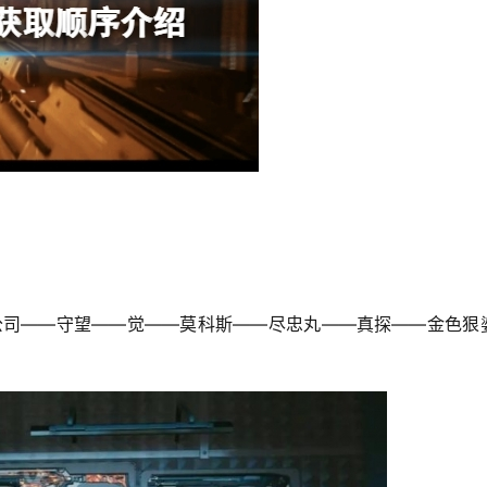
公司——守望——觉——莫科斯——尽忠丸——真探——金色狠