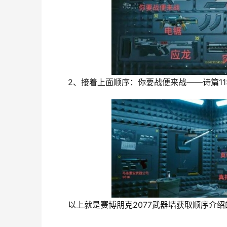
2、接着上面顺序：你要战便来战——诗篇11
以上就是赛博朋克2077武器墙获取顺序介绍