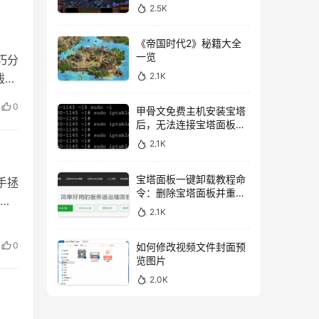
2.5K
《帝国时代2》秘籍大全
一览
巧分
2.1K
跋涉
完美
0
甲骨文免费主机安装宝塔
后，无法连接宝塔面板的
解决方法
2.1K
宝塔面板一键卸载教程命
手拯
令：删除宝塔面板并重新
的
开始安装
2.1K
如
。
0
如何修改视频文件封面预
给你
览图片
2.0K