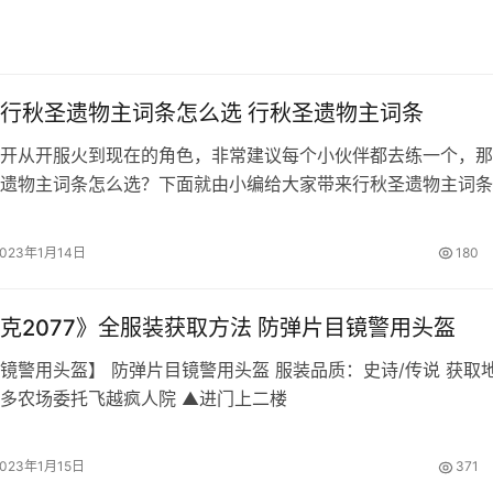
行秋圣遗物主词条怎么选 行秋圣遗物主词条
开从开服火到现在的角色，非常建议每个小伙伴都去练一个，那
遗物主词条怎么选？下面就由小编给大家带来行秋圣遗物主词条
给大家带来帮助。 原神行秋圣遗物主词条推荐 【主词条推荐】 
击加成/元素充能; 2、空之杯：水伤加成/攻击加成; 3、理之冠
2023年1月14日
180
加成; 4、副词条：暴击/爆伤>元素充能>攻击加成…
克2077》全服装获取方法 防弹片目镜警用头盔
镜警用头盔】 防弹片目镜警用头盔 服装品质：史诗/传说 获取
多农场委托飞越疯人院 ▲进门上二楼
2023年1月15日
371