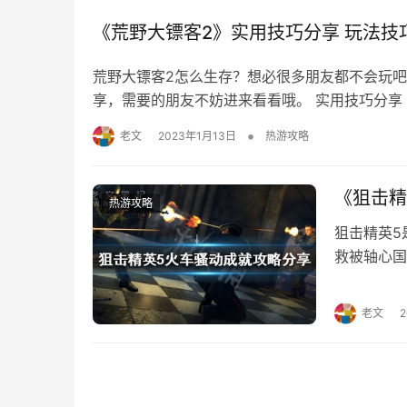
《荒野大镖客2》实用技巧分享 玩法技
荒野大镖客2怎么生存？想必很多朋友都不会玩
享，需要的朋友不妨进来看看哦。 实用技巧分享
时无需担心耐力问题。消耗完后更换坐骑，续航很
•
老文
2023年1月13日
热游攻略
皮。中大型动物，诸如，狼，雄，鳄鱼，可用普
《狙击精
热游攻略
狙击精英5
救被轴心国
成就，需要
何完成，下
老文
火车骚动成
任何提示，