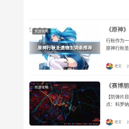
《原神》
热游攻略
行秋作为一
原神行秋圣
荐，希望能
时之沙：攻
老文
击率/爆伤
《赛博朋
热游攻略
【防弹片目
点：科罗纳
老文