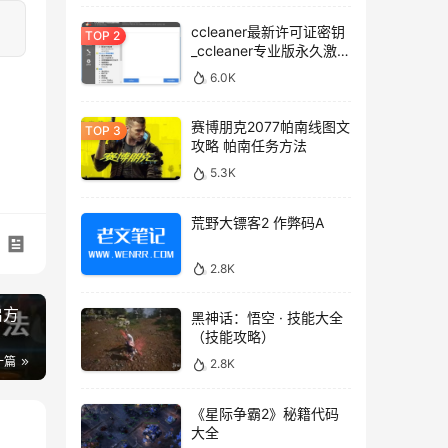
ccleaner最新许可证密钥
_ccleaner专业版永久激活
码
6.0K
赛博朋克2077帕南线图文
攻略 帕南任务方法
5.3K
荒野大镖客2 作弊码A
2.8K
启方
黑神话：悟空 · 技能大全
（技能攻略）
一篇
2.8K
《星际争霸2》秘籍代码
大全