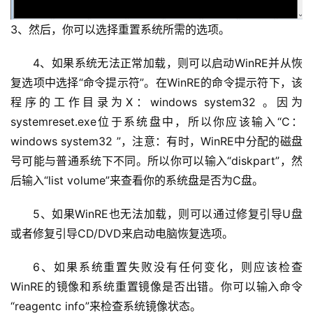
站
知
3、然后，你可以选择重置系统所需的选项。
识
4、如果系统无法正常加载，则可以启动WinRE并从恢
数
复选项中选择“命令提示符”。在WinRE的命令提示符下，该
码
程序的工作目录为X：windows system32 。因为
网
systemreset.exe位于系统盘中，所以你应该输入“C：
络
windows system32 ”，注意：有时，WinRE中分配的磁盘
号可能与普通系统下不同。所以你可以输入“diskpart”，然
工
后输入“list volume”来查看你的系统盘是否为C盘。
具
登录
注册
源
5、如果WinRE也无法加载，则可以通过修复引导U盘
码
或者修复引导CD/DVD来启动电脑恢复选项。
热
6、如果系统重置失败没有任何变化，则应该检查
游
WinRE的镜像和系统重置镜像是否出错。你可以输入命令
攻
略
“reagentc info”来检查系统镜像状态。