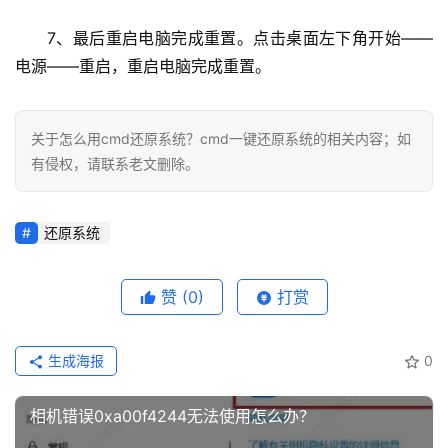
7、最后重启电脑完成重置。点击桌面左下角开始——
知
电源——重启，重启电脑完成重置。
识
问
答
关于怎么用cmd还原系统？cmd一键还原系统的相关内容；如
有侵权，请联系老文删除。
在
线
还原系统
工
具
赞
(0)
打赏
生成海报
0
相机错误0xa00f4244无法使用怎么办？