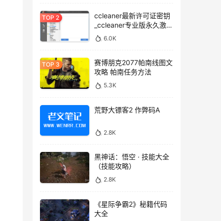
ccleaner最新许可证密钥
_ccleaner专业版永久激活
码
6.0K
赛博朋克2077帕南线图文
攻略 帕南任务方法
5.3K
荒野大镖客2 作弊码A
2.8K
黑神话：悟空 · 技能大全
（技能攻略）
2.8K
《星际争霸2》秘籍代码
大全