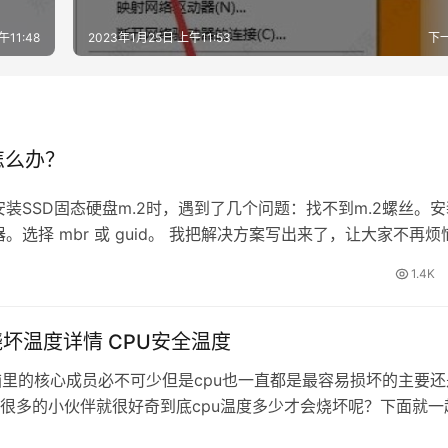
午11:48
2023年1月25日 上午11:53
下
怎么办？
SSD固态硬盘m.2时，遇到了几个问题：找不到m.2螺丝。安
择 mbr 或 guid。 我把解决方案写出来了，让大家不再烦
360m主板有2个m.2端口，选择靠近cpu的端口，速度快。 2.
1.4K
烧坏温度详情 CPU安全温度
脑里的核心成员必不可少但是cpu也一直都是最容易损坏的主要还
很多的小伙伴就很好奇到底cpu温度多少才会烧坏呢？下面就一
 CPU温度多少会烧坏： 答：CPU一时的温度高是烧不坏的，C