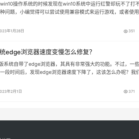
win10操作系统的时候发现在win10系统中运行红警却玩不了打
种问题，小编觉得可以尝试使用兼容模式来运行游戏，或者使用
行问题的修复。具体步骤就来看看小编是怎么做的吧~希望可以
win10为什么玩不了红警方法一 1.首先值得怀疑的是程序兼容问
2023年1月28日
351
10无法运行红警。在红警的快捷方式上右击——【属性】。 2.…
0系统edge浏览器速度变慢怎么修复？
正式版系统自带了edge浏览器，其具有非常强大的功能。不过，一
一段时间后，发现edge浏览器速度下降了，这该怎么办呢？我
dge的速度呢？今天，小编就为大家带来了Win10提高edge浏览
具体如下： 1、打开Edge浏览器后，在地址栏输入about:fla
2023年2月1日
371
2、在“开发者设置”页面找到如下三…