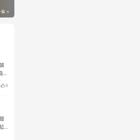
一篇
装
恼。
找到
0
是
起
PU