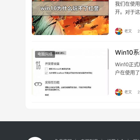
我们在使用
开。对于这
关代码来进
助到你。 
老文
成的win
Win1
电脑网络
Win10
户在使用了
如何提高e
度的技巧。 
老文
后回车。 