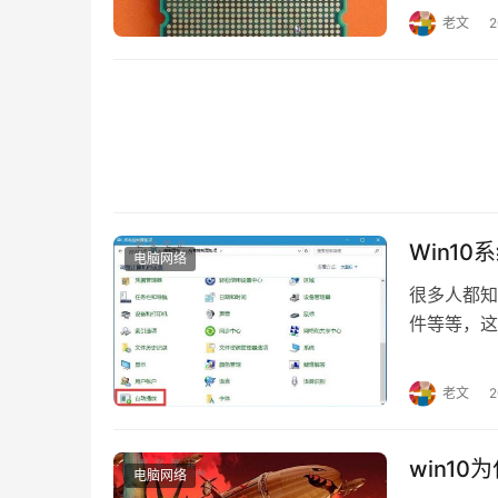
烧坏是因为
老文
使用不建议
Win1
电脑网络
很多人都知
件等等，这
有可能为病
Win10
老文
面板”中“自
win1
电脑网络