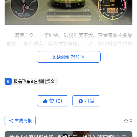
建
站
知
识
流传广泛，一学即会，逃脱难度不大。赏金来源主要靠
“低保“。最大缺点：容易被警察绕后上来，所以对停车位置
数
有讲究。
码
阅读剩余 75%
网
seaside power station附近的铁塔高台
络
极品飞车9在哪刷赏金
工
具
登录
注册
赞
(0)
打赏
源
码
生成海报
0
热
游