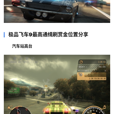
极品飞车9最高通缉刷赏金位置分享
汽车站高台
首
页
主
机
相
关