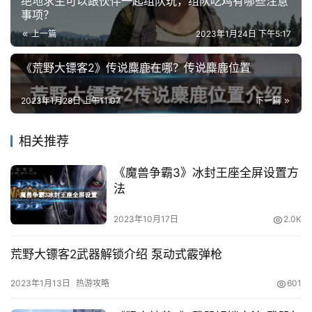
绝地求生可以跟伙伴一起组队玩，组队吃鸡有哪些注意
攻
事项？
略
上一篇
2023年1月24日 下午5:17
知
《荒野大镖客2》传说麋鹿在哪？传说麋鹿位置
识
有废墟更稳定。缺点是容易进入冷却甚至逃脱，效率不
问
算高，位置不便逃脱。
2023年1月28日 上午11:07
下一篇
答
bay bridge红门穿墙bug
相关推荐
这里注意，进门需要把警车引进来。
在
《魔兽争霸3》冰封王座全屏设置方
线
法
工
具
2023年10月17日
2.0K
荒野大镖客2武器解锁介绍 泵动式霰弹枪
2023年1月13日
热游攻略
601