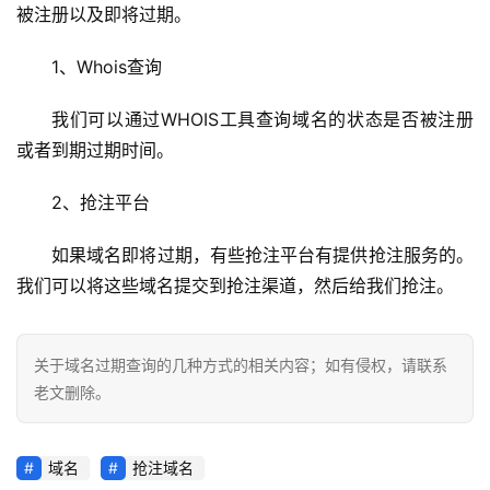
被注册以及即将过期。
机
相
1、Whois查询
关
我们可以通过WHOIS工具查询域名的状态是否被注册
建
或者到期过期时间。
站
知
2、抢注平台
识
如果域名即将过期，有些抢注平台有提供抢注服务的。
数
我们可以将这些域名提交到抢注渠道，然后给我们抢注。
码
网
络
关于域名过期查询的几种方式的相关内容；如有侵权，请联系
老文删除。
工
具
登录
注册
源
域名
抢注域名
码