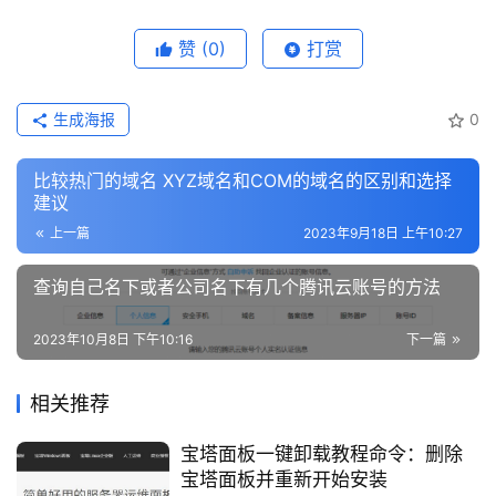
赞
(0)
打赏
热
游
攻
生成海报
0
略
比较热门的域名 XYZ域名和COM的域名的区别和选择
知
建议
识
上一篇
2023年9月18日 上午10:27
问
答
查询自己名下或者公司名下有几个腾讯云账号的方法
2023年10月8日 下午10:16
下一篇
在
线
相关推荐
工
具
宝塔面板一键卸载教程命令：删除
宝塔面板并重新开始安装