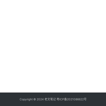
具
登录
注册
源
码
热
游
攻
略
知
识
问
答
在
线
Copyright © 2024
老文笔记
粤ICP备2021086622号
工