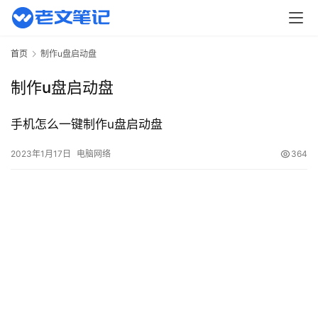
页
主
首页
制作u盘启动盘
机
相
制作u盘启动盘
关
手机怎么一键制作u盘启动盘
建
站
2023年1月17日
电脑网络
364
知
识
数
码
网
络
工