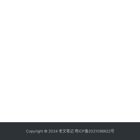
具
登录
注册
源
码
热
游
攻
略
知
识
问
答
在
线
Copyright © 2024
老文笔记
粤ICP备2021086622号
工