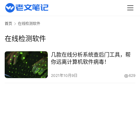
页
主
首页
在线检测软件
机
相
在线检测软件
关
几款在线分析系统查后门工具，帮
建
你远离计算机软件病毒！
站
知
2021年10月9日
629
识
数
码
网
络
工