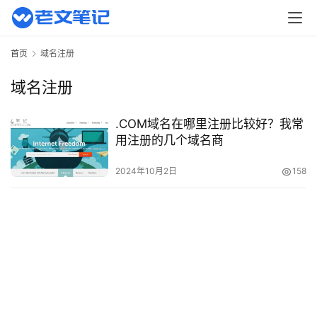
页
主
首页
域名注册
机
相
域名注册
关
.COM域名在哪里注册比较好？我常
建
用注册的几个域名商
站
知
2024年10月2日
158
识
数
码
网
络
工