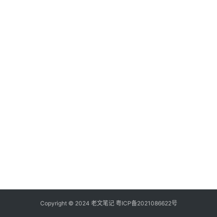
具
登录
注册
源
码
热
游
攻
略
知
识
问
答
在
线
Copyright © 2024
老文笔记
粤ICP备2021086622号
工