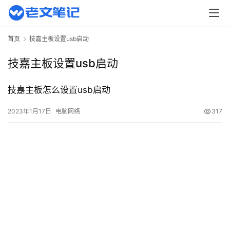
页
主
首页
技嘉主板设置usb启动
机
相
技嘉主板设置usb启动
关
技嘉主板怎么设置usb启动
建
站
2023年1月17日
电脑网络
317
知
识
数
码
网
络
工