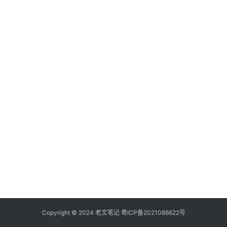
具
登录
注册
源
码
热
游
攻
略
知
识
问
答
在
线
Copyright © 2024
老文笔记
粤ICP备2021086622号
工