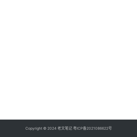
具
登录
注册
源
码
热
游
攻
略
知
识
问
答
在
线
Copyright © 2024
老文笔记
粤ICP备2021086622号
工