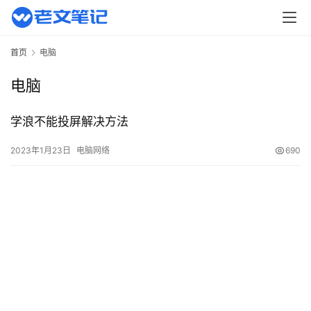
页
主
首页
电脑
机
相
电脑
关
学浪不能投屏解决方法
建
站
2023年1月23日
电脑网络
690
知
识
数
码
网
络
工