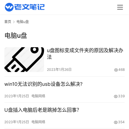
页
主
首页
电脑u盘
机
相
电脑u盘
关
u盘图标变成文件夹的原因及解决办
建
法
站
知
2023年1月26日
468
识
win10无法识别的usb设备怎么解决?
数
2023年1月25日
电脑网络
339
码
网
U盘插入电脑后老是跳掉怎么回事？
络
2023年1月25日
电脑网络
354
工