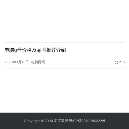
具
登录
注册
源
码
热
游
攻
电脑u盘价格及品牌推荐介绍
略
2023年1月16日
电脑网络
216
知
识
问
答
在
线
Copyright © 2024
老文笔记
粤ICP备2021086622号
工