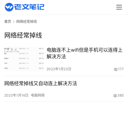
页
主
首页
网络经常掉线
机
相
网络经常掉线
关
电脑连不上wifi但是手机可以连得上
建
解决方法
站
知
2023年1月23日
177
识
网络经常掉线又自动连上解决方法
数
2023年1月16日
电脑网络
385
码
网
络
工