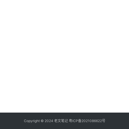
具
登录
注册
源
码
热
游
攻
略
知
识
问
答
在
线
Copyright © 2024
老文笔记
粤ICP备2021086622号
工