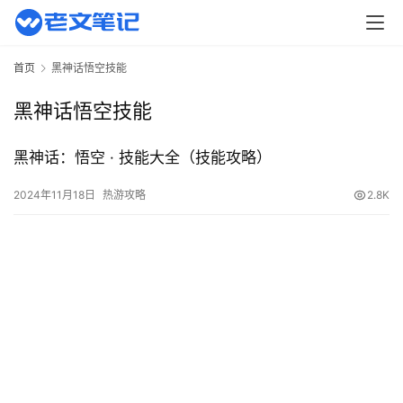
页
主
首页
黑神话悟空技能
机
相
黑神话悟空技能
关
黑神话：悟空 · 技能大全（技能攻略）
建
站
2024年11月18日
热游攻略
2.8K
知
识
数
码
网
络
工