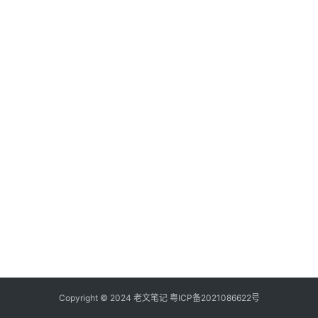
具
登录
注册
源
码
热
游
攻
略
知
识
问
答
在
线
Copyright © 2024
老文笔记
粤ICP备2021086622号
工