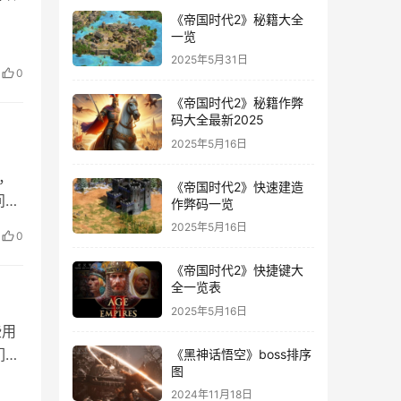
《帝国时代2》秘籍大全
一览
，下
2025年5月31日
打
0
《帝国时代2》秘籍作弊
码大全最新2025
2025年5月16日
，
《帝国时代2》快速建造
问题
作弊码一览
？
2025年5月16日
0
《帝国时代2》快捷键大
全一览表
2025年5月16日
些用
们要
《黑神话悟空》boss排序
图
器速
2024年11月18日
gs