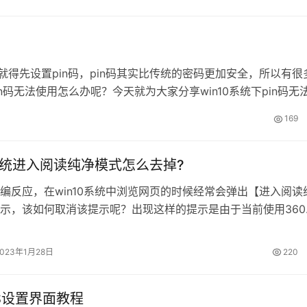
et-AppxPackage …
o功能，就得先设置pin码，pin码其实比传统的密码更加安全，所以有很
n码无法使用怎么办呢？今天就为大家分享win10系统下pin码无
中输入“服务”，在搜索结果中打开“服务”，如图所示： 2、…
169
0系统进入阅读纯净模式怎么去掉?
编反应，在win10系统中浏览网页的时候经常会弹出【进入阅读
示，该如何取消该提示呢？出现这样的提示是由于当前使用360
，该功能是360浏览器中的新功能，能够只能识别当前打开的网
片，若不包含图片则会弹出该提示，对于看下说的用户来说是不
2023年1月28日
220
是对于一些需要展开下文的网页不仅没有好处而且无法尽心展开
…
IOS设置界面教程