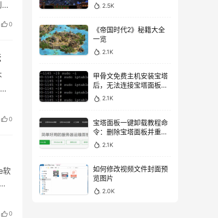
到此
2.5K
复制
0
《帝国时代2》秘籍大全
一览
2.1K
法
不
甲骨文免费主机安装宝塔
后，无法连接宝塔面板的
相
解决方法
2.1K
帮
题造
0
宝塔面板一键卸载教程命
令：删除宝塔面板并重新
开始安装
2.1K
如何修改视频文件封面预
e软
览图片
和
2.0K
角的
，在
0