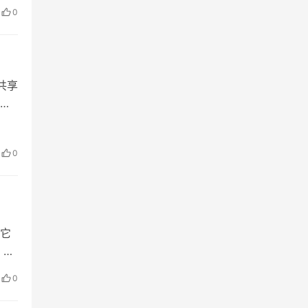
0
共享
这
机的
于本
0
…
，它
，在
0