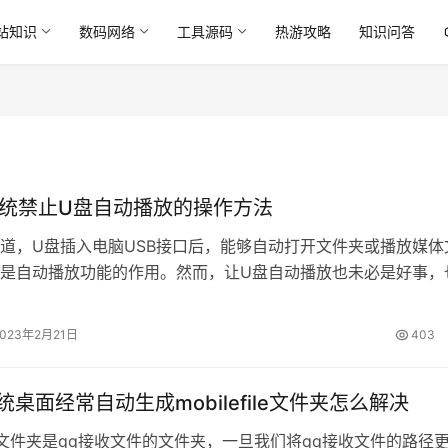
站知识
数码网络
工具源码
热游攻略
知识问答
0系统禁止U盘自动播放的操作方法
道，U盘插入电脑USB接口后，能够自动打开文件夹或播放媒体
是自动播放功能的作用。然而，让U盘自动播放也未必是好事，
毒传播提供温床。那么Win10下如何禁止U盘自动播放呢? 1、在
系统下，想进行设置插入某种媒体和设备时的后续操作，需要进入“
2023年2月21日
403
动播放”选项”; 2、在“自动播放”窗口中，根据自己的需要(以…
系统桌面经常自动生成mobilefile文件夹怎么解决
file文件夹是qq接收文件的文件夹，一旦我们将qq接收文件的路径