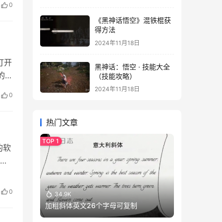
0
《黑神话悟空》混铁棍获
得方法
2024年11月18日
打开
黑神话：悟空 · 技能大全
的应
（技能攻略）
，
2024年11月18日
0
热门文章
的软
很
本
用
0
34.9K
加粗斜体英文26个字母可复制