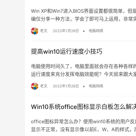
Win XP和Win7进入BIOS界面设置都很简单
编仅分享一种方法，学会了即可马上运用，非常实用。
界面，在其界面找到并点击【更新和安全】选项
•
老文
2023年1月26日
电脑网络
项，然后在右侧点击一…
提高win10运行速度小技巧
电脑使用时间久了，电脑里面就会存在各种各样
运行速度来充分发挥电脑效能呢？今天就来跟大家讲
面右键点击开始菜单，在弹出的菜单栏中选择“控制
•
老文
2023年1月26日
电脑网络
所示： 3、点击左侧的“高级系统设置”，如…
Win10系统office图标显示白板怎么解
office图标异常怎么办？使用win10系统的用户反
显示不正常，没有显示像以前E、W、A的样式，而是