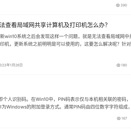
0系统office图标显示白板的解决方法： 1、按下win+s打…
390
0无法查看局域网共享计算机及打印机怎么办？
新win10系统之后会发现这样一个问题，就是无法查看局域网中
印机，更新系统之前明明是可以使用的，这要怎么解决呢？针对
编收集了资料并总结了win10无法查看局域网共享计算机及打印
方法。 方法一：检查共享是否设置正确。 这个问题可能是由
2023年1月26日
180
文件共享”功能被关闭所造成的。 您可以尝试以下方案： 1、
 Number，即个人识别码。在Win10中，PIN码表示仅与本机相关联的密码
Windows的附加登录方式。通常PIN码由四位数字字符组成
，在登录系统时只需要输入PIN密码，甚至不用敲回车系统就可以…
167