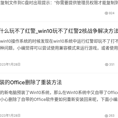
复制文件到C盘时出现提示：“你需要提供管理员权限才能复制
 问：复制文件到C盘时出现提示：“你需要提供管理员权限才能
924
0为什么玩不了红警_win10玩不了红警2核战争解决方
win10操作系统的时候发现在win10系统中运行红警却玩不了打
种问题，小编觉得可以尝试使用兼容模式来运行游戏，或者使用
行问题的修复。具体步骤就来看看小编是怎么做的吧~希望可以
win10为什么玩不了红警方法一 1.首先值得怀疑的是程序兼容问
2023年1月28日
351
10无法运行红警。在红警的快捷方式上右击——【属性】。 2.…
预装的Office删除了重装方法
新电脑预装了Win10系统，那么在Win10系统中又自带了Offic
小心删除了自带的Office软件要如何重新安装回来呢，下面小编
具体方法。 预装Office找回方法如下： 1、首先，在左下
入powershell，在右键点击选择以管理员身份运行； 2、然后
2023年1月28日
263