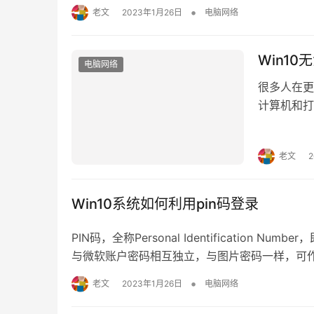
示白板的问题在本文中给大家介绍下解决方法。 win1
•
老文
2023年1月26日
电脑网络
Win1
电脑网络
很多人在更
计算机和打
个问题，小
4种解决
老文
地计算机“
Win10系统如何利用pin码登录
PIN码，全称Personal Identification
与微软账户密码相互独立，与图片密码一样，可作为
Win10中可以不少于4个数字。设置PIN密码后
•
老文
2023年1月26日
电脑网络