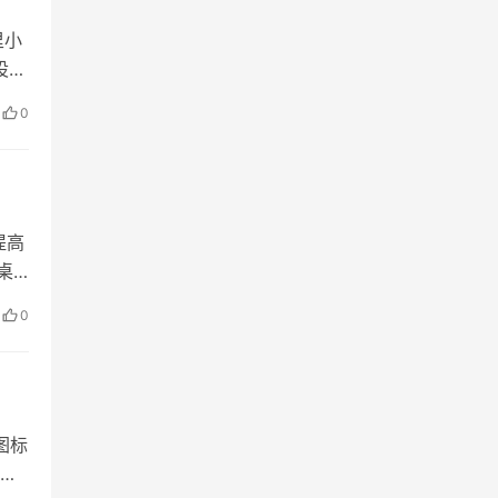
里小
设置
0
提高
桌
图
0
图标
标显