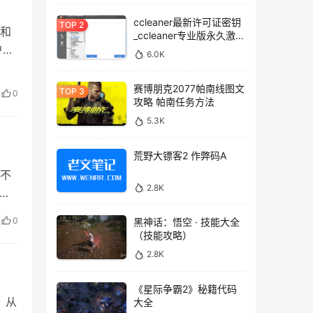
ccleaner最新许可证密钥
也和
_ccleaner专业版永久激活
码
户就
6.0K
打
象一
赛博朋克2077帕南线图文
0
攻略 帕南任务方法
5.3K
荒野大镖客2 作弊码A
，不
2.8K
影子
模
0
黑神话：悟空 · 技能大全
（技能攻略）
2.8K
《星际争霸2》秘籍代码
，从
大全