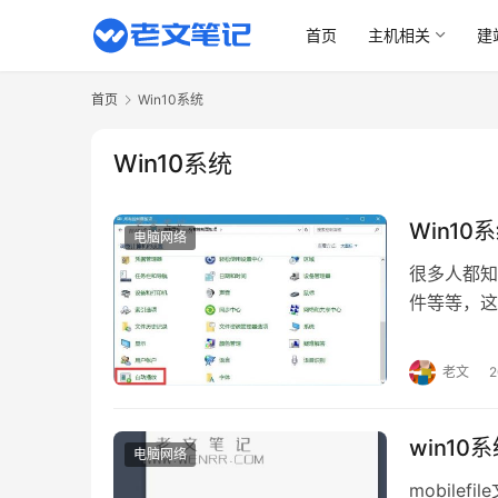
首页
主机相关
建
首页
Win10系统
Win10系统
Win1
电脑网络
很多人都知
件等等，这
有可能为病
Win10
老文
面板”中“自
win10
电脑网络
mobile