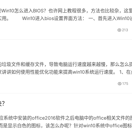
，但是Win10怎么进入BIOS？也许网上教程很多，方法也比较杂，这
 Win10进入bios设置界面方法： 一、首先进入Win10
，如图所示。 二、进来之后，在其左侧点击一下【恢复】选
213
的垃圾文件和缓存文件，导致电脑运行速度越来越慢，那么怎么
讲如何使用性能优化功能来提高win10系统运行速度。 1、在
面板”，如下图所示： 2、在打开的窗口中，点击“系统”，如下
175
决？
应系统中安装的office2016软件之后电脑中的office相关文件的
显示白色的图标，该怎么办呢？针对win10系统中office图