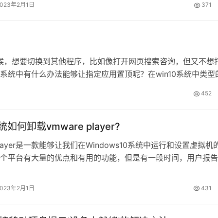
2023年2月1日
371
2、在“开发者设置”页面找到如下三…
的时候，想要切换到其他程序，比如像打开网页搜索咨询，但又不想
0系统中有什么办法能够让指定应用置顶呢？在win10系统中类型
，下面小编给大家分享下置顶应用的操作步骤： 1、打开开始菜单
452
统如何卸载vmware player?
 player是一款能够让我们在Windows10系统中运行和设置虚拟机
个平台有大量的优点和有用的功能，但是有一段时间，用户报告
特别是在升级过程中。这样的问题大多出在9.0和最近的12.0版
“卸载”或“删除”按钮，无法卸载程序。 出现这样的主要原因在于
2023年2月1日
431
果程序安装在一个用户帐户上，另一个用户将无法卸…