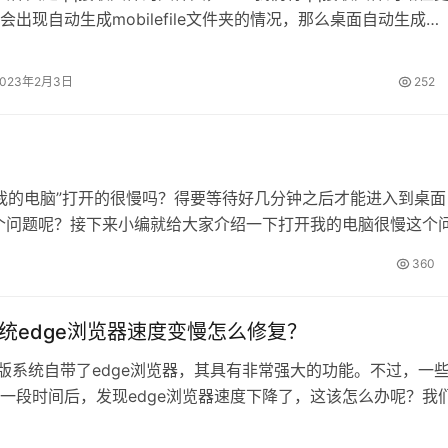
会出现自动生成mobilefile文件夹的情况，那么桌面自动生成
efile文件夹应该如何解决？其实只要将qq的接收文件路径更改即可
体操作。 桌面自动生成mobilefile文件夹解决方法： 1、首先
2023年2月3日
252
点击窗口下方的“打开系统设置”，…
“我的电脑”打开的很慢吗？得要等待好几分钟之后才能进入到桌面
个问题呢？接下来小编就给大家介绍一下打开我的电脑很慢这个
抱怨电脑中的资源管理器运行速度太慢，那么什么是资源管理器呢
360
的程序，…
0系统edge浏览器速度变慢怎么修复？
正式版系统自带了edge浏览器，其具有非常强大的功能。不过，一
一段时间后，发现edge浏览器速度下降了，这该怎么办呢？我
dge的速度呢？今天，小编就为大家带来了Win10提高edge浏览
具体如下： 1、打开Edge浏览器后，在地址栏输入about:fla