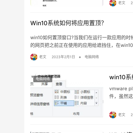
老文
后回车。 
Win10系统如何将应用置顶？
win10如何置顶窗口?当我们在运行一款应用
的网页把之前正在使用的应用给遮挡住，在win1
用已有置顶功能，如影音播放器 — 电影和电视
•
老文
2023年2月1日
电脑网络
在应用中找到并点击“电…
win10系
电脑网络
vmware
件，虽然这
难卸载它，
中。在点击
老文
户帐户。如