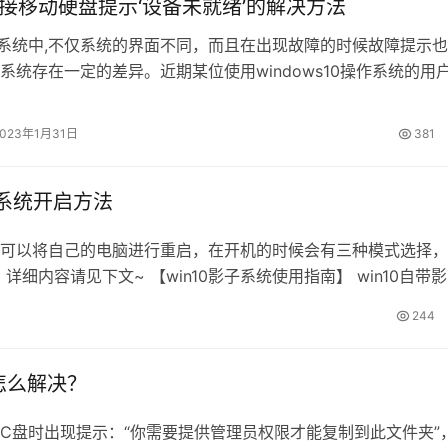
0连接移动硬盘提示‘设备未就绪’的解决方法
操作系统中,不仅系统的界面不同，而且在出现故障的时候故障提示
系统存在一定的差异。近期某位使用windows10操作系统的用
的故障，在将移动硬盘连接到电脑上之后无法查看里面的内容，
错误提示弹窗：“设备未就绪” ，是怎么回事呢？出现这样的现
2023年1月31日
381
不足引起的，下面小编给大家分享下解决方法。 在USB 2.0…
子系统开启方法
开启可以将自己的电脑进行重启，在开机的时候会有三种模式选择
内容请见下文~ 【win10影子系统使用指南】 win10自带
的界面 2、影子系统有三种模式选择：单一影子模式、完全影子
244
怎么解决？
到C盘时出现提示：“你需要提供管理员权限才能复制到此文件夹”