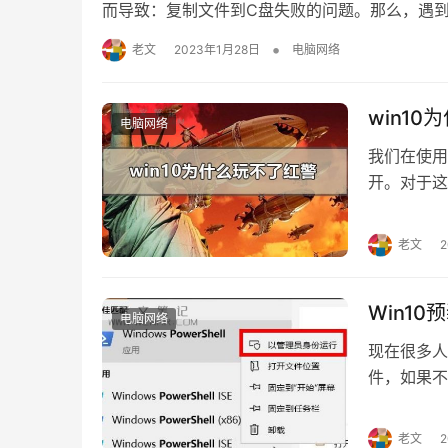
而导致：复制文件到C盘失败的问题。那么，遇到
文件夹”怎么办？下面，来看看具体的解决方法！
•
老文
2023年1月28日
电脑网络
到此文件夹”怎么办？ 答：按照下面的步骤…
win1
电脑网络
我们在使用
开。对于这
关代码来进
助到你。 
老文
成的win
Win10
电脑网络
现在很多人的
件，如果不
大家分享下
任务栏中输
老文