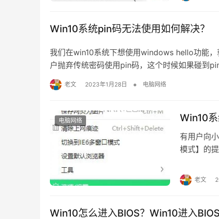
输入代码； G
Win10系统pin码无法使用如何解决？
我们在win10系统下想使用windows hell
户抛弃传统密码使用pin码，这个时候如果碰到pi
用的解决方法。 解决方法： 1、在任务栏搜索框
•
老文
2023年1月28日
电脑网络
Win1
电脑网络
有用户向小
模式】的提
览器导致的
是否包含图
老文
的功能，但
该如何将该
Win10怎么进入BIOS？Win10进入B