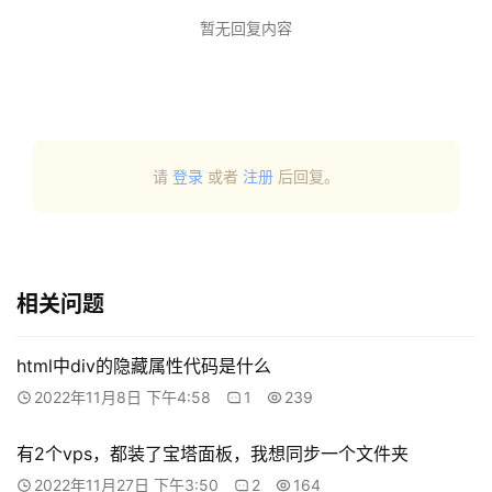
数
暂无回复内容
码
网
络
工
请
登录
或者
注册
后回复。
具
登录
注册
源
码
相关问题
热
游
攻
html中div的隐藏属性代码是什么
略
2022年11月8日 下午4:58
1
239
知
有2个vps，都装了宝塔面板，我想同步一个文件夹
识
2022年11月27日 下午3:50
2
164