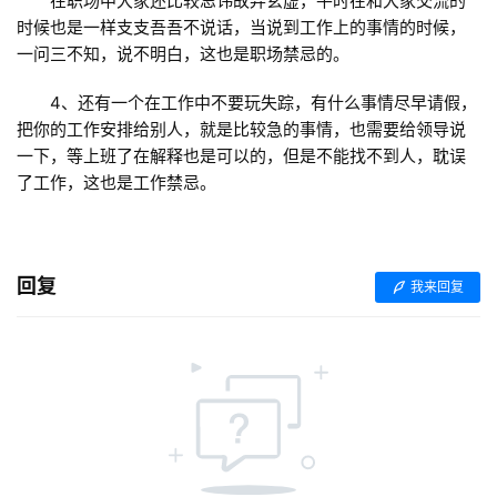
在职场中大家还比较忌讳故弄玄虚，平时在和大家交流的
时候也是一样支支吾吾不说话，当说到工作上的事情的时候，
一问三不知，说不明白，这也是职场禁忌的。
4、还有一个在工作中不要玩失踪，有什么事情尽早请假，
把你的工作安排给别人，就是比较急的事情，也需要给领导说
首
一下，等上班了在解释也是可以的，但是不能找不到人，耽误
页
了工作，这也是工作禁忌。
主
机
回复
我来回复
相
关
建
站
知
识