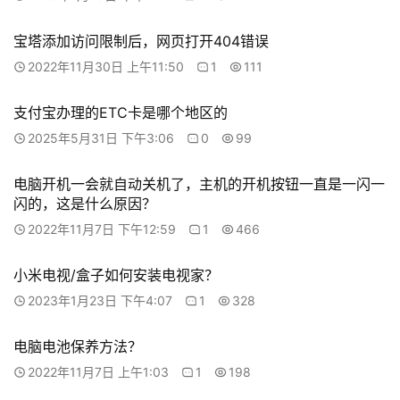
具
登录
注册
源
宝塔添加访问限制后，网页打开404错误
码
2022年11月30日 上午11:50
1
111
热
支付宝办理的ETC卡是哪个地区的
游
攻
2025年5月31日 下午3:06
0
99
略
电脑开机一会就自动关机了，主机的开机按钮一直是一闪一
闪的，这是什么原因？
知
2022年11月7日 下午12:59
1
466
识
问
答
小米电视/盒子如何安装电视家？
2023年1月23日 下午4:07
1
328
在
电脑电池保养方法？
线
2022年11月7日 上午1:03
1
198
工