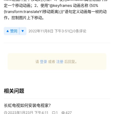
定一个移动动画；2、使用“@keyframes 动画名称 {50%
{transform:translateY(移动距离);}}”语句定义动画每一帧的动
主
作，控制图片上下移动。
机
相
关
赞同
2022年11月8日 下午3:51
0条评论
建
站
知
请
登录
或者
注册
后回复。
识
数
码
网
相关问题
络
长虹电视如何安装电视家？
工
2023年1月23日 下午4:11
1
427