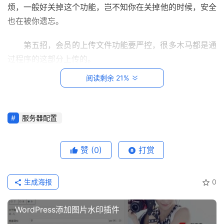
烦，一般好关掉这个功能，岂不知你在关掉他的时候，安全
建
站
也在被你遗忘。
知
识
第五招，会员的上传文件功能要严控，很多木马都是通
过程序的这部分上传的。
数
阅读剩余 21%
第六招，网站的主机管理帐户要经常的更改，有条件的
码
网
朋友最好自己上一台属于自己的服务器，这样可以避免在一
络
台服务器上面被别的网站建设的维护不当而影响自己的安
服务器配置
全。
工
具
第七招，服务器的各种端口，用不到的，一定要关闭，
登录
注册
赞
(0)
打赏
源
设置好防火墙。
码
生成海报
0
热
关于如何防止网站被挂木马的相关内容；如有侵权，请联系老
WordPress添加图片水印插件
游
文删除。
攻