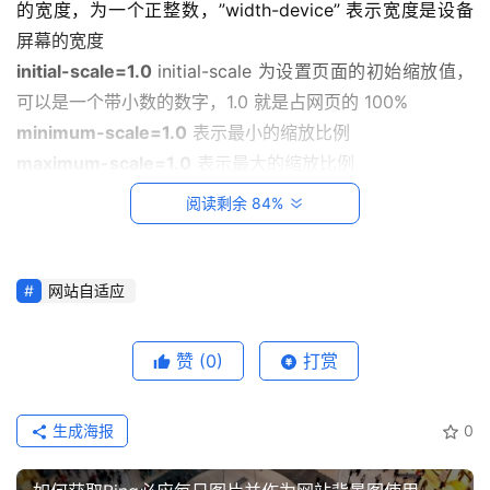
的宽度，为一个正整数，”width-de­vice” 表示宽度是设备
屏幕的宽度
建
initial-scale=1.0
 ini­tial-scale 为设置页面的初始缩放值，
站
知
可以是一个带小数的数字，1.0 就是占网页的 100%
识
minimum-scale=1.0
 表示最小的缩放比例
maximum-scale=1.0
 表示最大的缩放比例
数
user-scalable=no
 表示用户是否可以调整缩放比例，值
阅读剩余 84%
码
为”no” 或”yes”
网
络
2、宽度不要用绝对的
网站自适应
工
具
登录
注册
赞
(0)
打赏
width:auto; / width:XX%;（父元素一定要有宽度）
源
码
生成海报
0
3、字体大小是页面默认大小的100%，即
热
16像素，不要使用绝对大小”px”，要使用
游