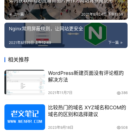
如何获取Bing必应每日图片并作为网站背景图使用
相对大小“rem”
攻
略
上一篇
2021年8月24日 下午11:59
html{font-size:62.5%;}

Nginx常用屏蔽规则，让网站更安全
知
body {font:normal 100% Arial,sans-serif;font-size:14
识
2021年8月25日 上午12:49
下一篇
问
html 的字体大小设置为 
原因
：浏览
font-size:62.5%
答
器默认字体大小是 
，
 与 
 关系为：
16px
rem
px
1rem = 
相关推荐
，10/​16=0.625=62.5%，
为了子元素相关尺寸计算方
10px
便
，这样写最合适不过了。
WordPress新建页面没有评论框的
在
解决方法
线
工
4、流动布局，”流动布局”的含义是，各个
2021年11月7日
386
具
区块的位置都是浮动的，不是固定不变的
比较热门的域名 XYZ域名和COM的
域名的区别和选择建议
.left{ width:30%; float:left}

.right{ width:70%; float:right;}
2023年9月18日
508