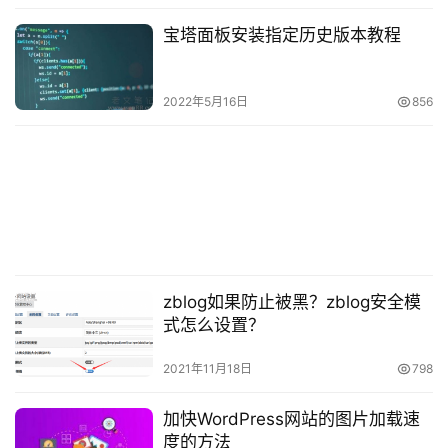
像这样，用左浮动和右浮动，好处是，如果宽度太小，
宝塔面板安装指定历史版本教程
放不下两个元素，后面的元素会自动滚动到前面元素的下
方，不会在水平方向 
（溢出），避免了水平滚动
overflow
2022年5月16日
856
条的出现
5、选择加载CSS
“自适应网页设计” 的核心，就是 CSS3 引入的 Me­dia 
Query 模块。自动探测屏幕宽度，然后加载相应的 CSS 文
件
zblog如果防止被黑？zblog安全模
式怎么设置？
<link rel="stylesheet" type="text/css" media="scree
2021年11月18日
798
这段代码的意思是：如果屏幕宽度小于 600 像素
加快WordPress网站的图片加载速
（max-device-width: 600px），就加载 css600.css 文
度的方法