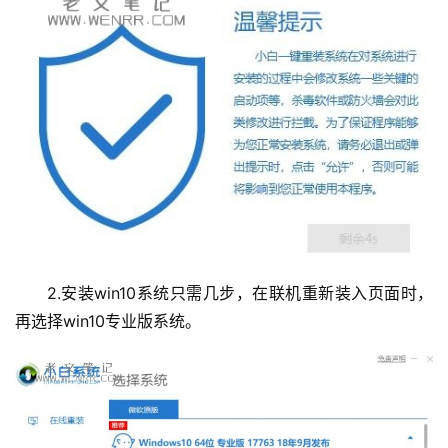
首
页
2.安装win10系统只需几步，在联机重新装入页面时，
主
再选择win10专业版系统。
机
相
关
建