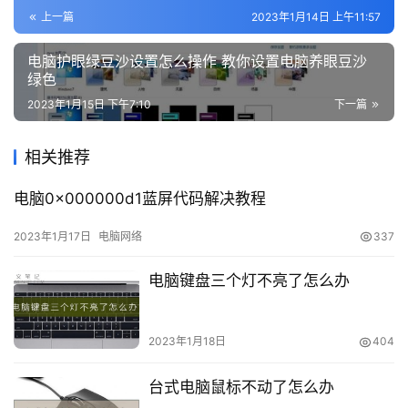
略
上一篇
2023年1月14日 上午11:57
知
电脑护眼绿豆沙设置怎么操作 教你设置电脑养眼豆沙
识
绿色
4.下一步不需要我们去操作了，只要等待win10系统的
问
2023年1月15日 下午7:10
下一篇
自动安装即可。
答
相关推荐
在
电脑0x000000d1蓝屏代码解决教程
线
工
2023年1月17日
电脑网络
337
具
电脑键盘三个灯不亮了怎么办
2023年1月18日
404
5.重新启动电脑后就有选择PE系统的选项卡，选PE回
台式电脑鼠标不动了怎么办