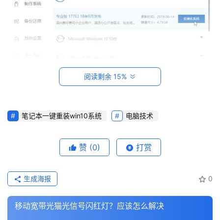
站
知
识
数
码
阅读剩余 15%
网
络
3.然后选择需要安装的软件，然后点下一个步骤。
笔记本一键重装win10系统
电脑技术
工
具
登录
注册
源
赞
(0)
打赏
码
生成海报
0
热
游
移动宽带光猫光信号闪红灯？应该怎么解决
攻