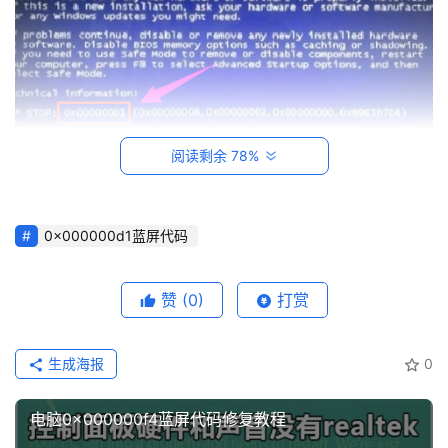
知
识
数
码
网
阅读剩余 78%
络
蓝屏代码电脑图解1
工
方法一：
0x000000d1蓝屏代码
具
登录
注册
源
1、内存质量不高或者接触不良或者老化。
码
赞
(0)
打赏
2、硬件的驱动程序不匹配或者损坏。
热
生成海报
0
3、系统遭病毒破坏某些硬件配置文件被更改。
游
攻
电脑0x000000f4蓝屏代码修复教程
4、有几个软件冲突。
略