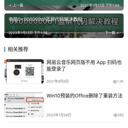
略
上一篇
2023年1月17日 下午1:44
知
电脑0x000000d1蓝屏代码解决教程
识
问
2023年1月17日 下午1:58
下一篇
答
相关推荐
蓝屏代码电脑图解2
在
网易云音乐网页版不用 App 扫码也
线
能登录了
拔出内存条
（内存条认识吧，请参照第一副图片），用
工
橡皮擦拭（有锈迹可以用细细的砂纸轻轻打磨）
具
2021年9月6日
1.2K
Win10预装的Office删除了重装方法
2023年1月28日
262