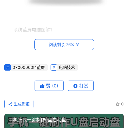
站
知
识
系统蓝屏电脑图解1
数
码
阅读剩余 76%
0x000000f4蓝屏修复教程
网
络
方法一：
0x000000f4蓝屏
电脑技术
工
检查硬件：
具
登录
注册
赞
(0)
打赏
源
拆开电脑主机边上的外壳
码
生成海报
0
热
游
手机怎么一键制作u盘启动盘
攻