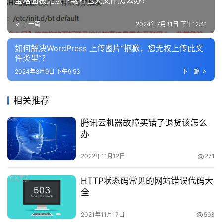
宝塔面板无法下载打包大文件怎么办？
攻
略
上一篇
2024年7月31日 下午12:41
如何解决WordPress 上传图片“抱歉，您无权上传此文
知
件类型”？
识
2024年8月9日 下午9:53
下一篇
问
接着打开
Discuz论坛
后台的站长页面，将UCenter设置
答
中的通讯密钥更新一下。
相关推荐
腾讯云机器故障买错了退货该怎么
在
办
线
工
2022年11月12日
271
具
HTTP状态码常见的网站错误代码大
全
2021年11月17日
593