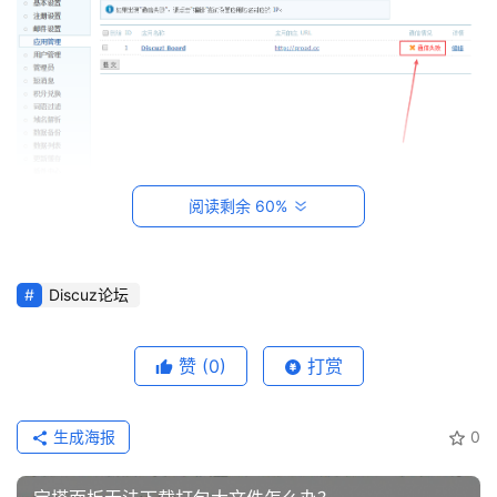
建
站
知
识
数
阅读剩余 60%
码
但发现应用管理中显示“
通讯失败
”，这时候我们重新建
网
立链接即可。
络
Discuz论坛
首先，我们点击旁边的编辑，然后复制通讯密钥。
工
具
登录
注册
赞
(0)
打赏
源
码
生成海报
0
热
游