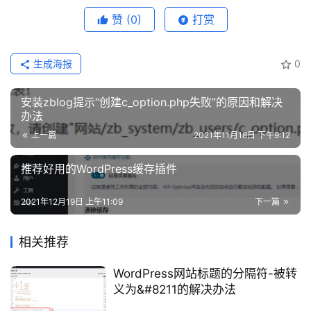
数
赞
(0)
打赏
码
网
络
生成海报
0
工
安装zblog提示“创建c_option.php失败”的原因和解决
具
办法
登录
注册
源
上一篇
2021年11月18日 下午9:12
码
推荐好用的WordPress缓存插件
热
游
2021年12月19日 上午11:09
下一篇
攻
略
相关推荐
WordPress网站标题的分隔符-被转
知
义为&#8211的解决办法
识
问