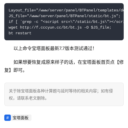
Layout_file
=
"/www/server/panel/BTPanel/templates/def
JS_file
=
"/www/server/panel/BTPanel/static/bt.js"
;
if
[
`grep -c "<script src=\"/static/bt.js\"></scrip
wget http
:
//f.cccyun.cc/bt/bt.js -O $JS_file;
bt restart
首
页
以上命令宝塔面板最新7.7版本测试通过！
主
如果想要恢复成原来样子的话，在宝塔面板首页点【修
机
复】即可。
相
关
关于除宝塔面板各种计算题与延时等待的相关内容；如有侵
建
权，请联系老文删除。
站
知
识
宝塔面板