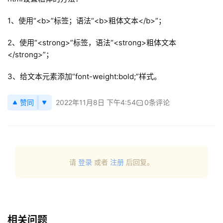
页
1、使用“<b>”标签；语法“<b>粗体文本</b>”；
主
2、使用“<strong>”标签，语法“<strong>粗体文本
机
</strong>”；
相
关
3、给文本元素添加“font-weight:bold;”样式。
建
赞同
2022年11月8日 下午4:54
0条评论
站
知
识
请
登录
或者
注册
后回复。
数
码
网
络
相关问题