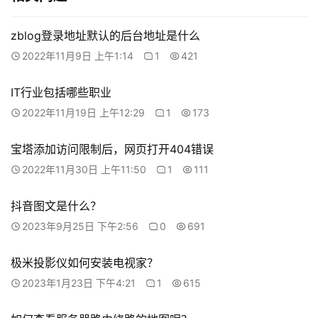
工
具
登录
注册
zblog登录地址默认的后台地址是什么
源
2022年11月9日 上午1:14
1
421
码
IT行业包括哪些职业
热
2022年11月19日 上午12:29
1
173
游
攻
宝塔添加访问限制后，网页打开404错误
略
2022年11月30日 上午11:50
1
111
知
识
抖音图文是什么？
问
2023年9月25日 下午2:56
0
691
答
极米投影仪如何安装电视家？
2023年1月23日 下午4:21
1
615
在
线