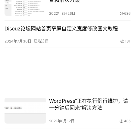
查和解决方案
fdisk -l
2022年3月26日
686
回显信息类似如下图，表示当前的云服务器有两块
Discuz论坛网站首页窄屏自定义宽度修改图文教程
磁盘，“/dev/vda” 是系统盘，“/dev/vdb” 是新增数据
盘。
2024年7月30日
建站知识
181
WordPress“正在执行例行维护，请
一分钟后回来”解决方法
2021年8月12日
485
执行以下命令，对 “/dev/vdb” 裸设备直接创建文件系