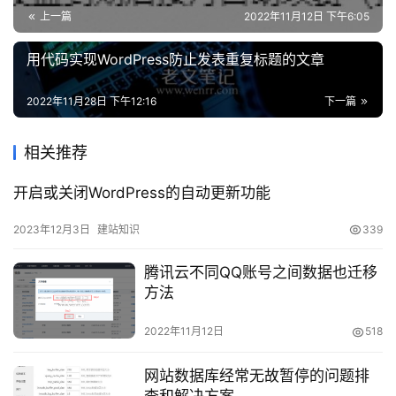
略
上一篇
2022年11月12日 下午6:05
单击
开始挂载
。
若云硬盘的状态变为“已挂载”，表示挂载成功。
知
用代码实现WordPress防止发表重复标题的文章
识
请根据您实际使用场景选择初始化方式：
问
2022年11月28日 下午12:16
下一篇
答
若整块硬盘只呈现为一个独立的分区（即不存在多个逻
辑盘，如 vdb1 和 vdb2 ），强烈推荐您不使用分区，
相关推荐
直接 在裸设备上构建文件系统。
在
开启或关闭WordPress的自动更新功能
若整块硬盘需要呈现为多个逻辑分区（即存在多个逻辑
线
盘），则您需要先进行分区操作，再 在分区上构建文
工
2023年12月3日
建站知识
339
件系统。
具
腾讯云不同QQ账号之间数据也迁移
方法
在裸设备上构建文件系统
2022年11月12日
518
登录 Linux 云服务器。
以 root 用户执行以下命令，查看磁盘名称。
网站数据库经常无故暂停的问题排