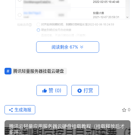
建
站
知
识
数
码
阅读剩余 67%
网
选择需挂载的实例，并参考以下信息选择“挂载选项”。
络
根据您的云硬盘是否已开启自动续费及到期时间，挂载
选项会有以下3种情形，请按需选择：
腾讯轻量服务器挂载云硬盘
工
对齐实例到期时间，到期时间将延长至 xxxx
具
登录
注册
赞
(0)
打赏
源
硬盘到期后按月自动续费
（推荐）
码
直接挂载，不进行其他处理
生成海报
0
单击
下一步
，在“后续操作提示”步骤中，了解如下事
热
项：
游
腾讯云轻量应用服务器云硬盘挂载教程（挂载释放后才
手动挂载云硬盘后，云硬盘为脱机状态，您需登录实例
攻
能用）
完成初始化操作使云硬盘可用。