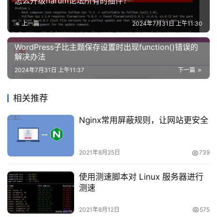
怎么升级flarum论坛所有的插件？
将 /path/to/restart_mysql.sh 替换为脚本的实际路
攻
径。
略
上一篇
2024年7月31日 上午11:30
设置 Cron 任务：设置一个 Cron 任务来定期执行此脚
WordPress子比主题保存设置时出现function()错误的
知
本。使用 crontab -e 命令编辑 Cron 任务，并添加如下
解决办法
识
行：
2024年7月31日 上午11:37
下一篇
问
答
代码语言：
javascript
相关推荐
复制
Nginx常用屏蔽规则，让网站更安全
在
*
/
5
*
*
*
*
/
path
/
to
/
restart_mysql
.
sh
线
工
这行配置将每 5 分钟执行一次脚本。请根据需要调整
2021年8月25日
739
具
时间间隔。
使用测速脚本对 Linux 服务器进行
测速
宝塔方案
2021年8月12日
575