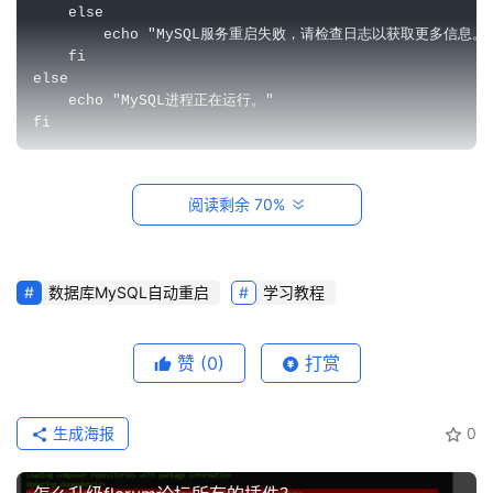
else
echo
"MySQL服务重启失败，请检查日志以获取更多信息。
建
fi
站
else
知
echo
"MySQL进程正在运行。"
识
fi
这个脚本使用 systemctl 来检查和控制 MySQL 服务
数
阅读剩余 70%
码
状态。
网
络
赋予执行权限：为了让脚本可执行，您需要为其设置执
数据库MySQL自动重启
学习教程
行权限。在终端中运行以下命令：
工
代码语言：
bash
具
登录
注册
赞
(0)
打赏
源
复制
码
生成海报
0
chmod
 +x /path/to/restart_mysql.sh
热
游