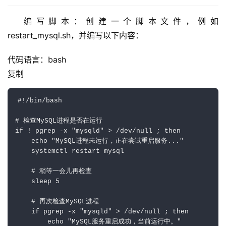
编写脚本：创建一个脚本文件，例如 
restart_mysql.sh，并编写以下内容：
代码语言：
bash
复制
#!/bin/bash
# 检查MySQL进程是否在运行
if
!
 pgrep 
-x
"mysqld"
>
 /dev/null 
;
then
首
echo
"MySQL进程未运行，正在尝试重启服务..."
    systemctl restart mysql

页
# 稍等一会儿再检查
主
sleep
5
机
# 再次检查MySQL进程
相
if
 pgrep 
-x
"mysqld"
>
 /dev/null 
;
then
关
echo
"MySQL服务重启成功，当前运行中。"