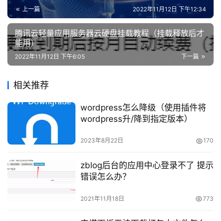
行更改云服务或删除操作。
攻
上一篇
2022年11月12日 下午12:34
略
备案授权码相关问题：
腾讯云轻量应用服务器云硬盘挂载教程（挂载释放后才
知
能用）
1台服务器最多可以生成多少个备案授权码?
识
2022年11月12日 下午6:05
下一篇
问
您的账号为企业实名认证情况下，1台服务器实例最多
答
相关推荐
可生成5个备案授权码。
wordpress怎么降级（使用插件将
备案授权码可以购买吗?
在
wordpress升/降到指定版本）
线
不可以。企业实名认证账号购买中国内地(大陆)服务器
工
2023年8月22日
170
后，可以生成备案授权码，每台服务器最多生成5个，不能
具
用于售卖。
zblog后台的应用中心登录不了 提示
错误怎么办？
购买云服务器之后，为什么无法申请备案授权码?
2021年11月18日
773
成功生成备案授权码必须满足以下条件：