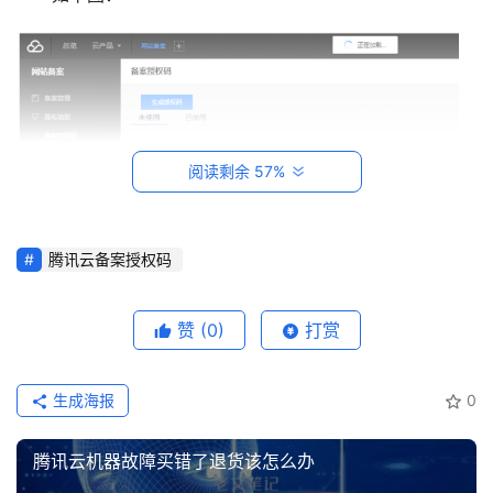
建
站
知
识
数
阅读剩余 57%
码
网
络
腾讯云备案授权码
工
赞
(0)
打赏
备案授权码生成
具
登录
注册
源
4、选择要进行关联的云服务，单击【确定】，进入生
码
生成海报
0
成流程。
热
腾讯云机器故障买错了退货该怎么办
案授权码生成成功后，可在页面上查看具体授权码、进
游