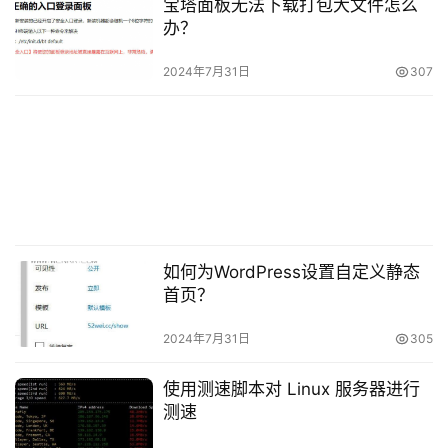
宝塔面板无法下载打包大文件怎么
云服务器计费模式必须为包年包月，且实际购买时长大
办？
于3个月的大陆地区服务器。按量计费模式的云服务器不支
2024年7月31日
307
持生成备案授权码。
购买云服务器时，必须勾选 “免费分配独立公网 IP” 。
腾讯云账号的实名认证类型需为企业。
每台云服务器最多可生成5个备案授权码。
如何为WordPress设置自定义静态
生成备案授权码的 IP 不能为负载均衡 IP。因为负载均
首页？
衡为按量计费后付费产品，不支持备案授权码生成。
2024年7月31日
305
请参考以上生成条件，判断您的云服务器是否满足申请
备案授权码的要求。若您的云服务器满足条件1、条件2和条
使用测速脚本对 Linux 服务器进行
件3，且没有生成超过5个授权码，请联系客服进行沟通解
测速
决。